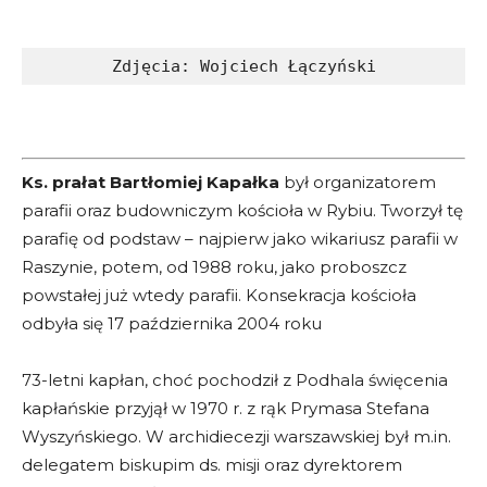
Zdjęcia: Wojciech Łączyński
Ks. prałat Bartłomiej Kapałka
był organizatorem
parafii oraz budowniczym kościoła w Rybiu. Tworzył tę
parafię od podstaw – najpierw jako wikariusz parafii w
Raszynie, potem, od 1988 roku, jako proboszcz
powstałej już wtedy parafii. Konsekracja kościoła
odbyła się 17 października 2004 roku
73-letni kapłan, choć pochodził z Podhala święcenia
kapłańskie przyjął w 1970 r. z rąk Prymasa Stefana
Wyszyńskiego. W archidiecezji warszawskiej był m.in.
delegatem biskupim ds. misji oraz dyrektorem