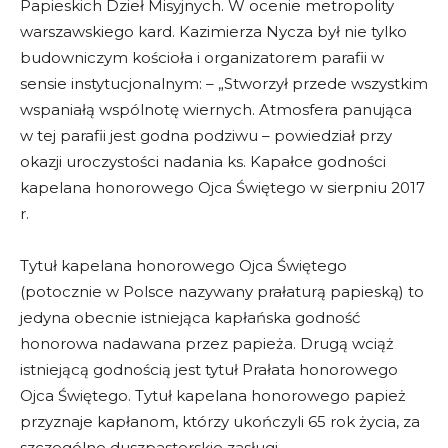
Papieskich Dzieł Misyjnych. W ocenie metropolity
warszawskiego kard. Kazimierza Nycza był nie tylko
budowniczym kościoła i organizatorem parafii w
sensie instytucjonalnym: – „Stworzył przede wszystkim
wspaniałą wspólnotę wiernych. Atmosfera panująca
w tej parafii jest godna podziwu – powiedział przy
okazji uroczystości nadania ks. Kapałce godności
kapelana honorowego Ojca Świętego w sierpniu 2017
r.
Tytuł kapelana honorowego Ojca Świętego
(potocznie w Polsce nazywany prałaturą papieską) to
jedyna obecnie istniejąca kapłańska godność
honorowa nadawana przez papieża. Drugą wciąż
istniejącą godnością jest tytuł Prałata honorowego
Ojca Świętego. Tytuł kapelana honorowego papież
przyznaje kapłanom, którzy ukończyli 65 rok życia, za
szczególne duszpasterskie zasługi.